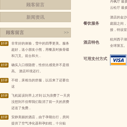
丹枫厅 最
顾客留言
云松厅 最
新闻资讯
酒店的金沙
餐饮服务
庭园之间，
接，特设室
顾客留言
>>
杭州西子湖四
酒店特色
好评
非常好的体验，雪中的四季更美。服务
全球第五。
超好，送小朋友小熊，用餐及时换骨碟
和刀叉。前台和大...
可用支付方式
好评
确实入口很隐密，性价比感觉并不是很
高。 酒店环境还行。
好评
不错，床相当的舒服，以后来了还要住
这
好评
飞机延误到早上才到 以为浪费了一天房
没想到不但帮我们取消了前一天的房费
还送了免费...
好评
安静美丽的酒店，由于孕期出行，房间
提供了空气净化器和孕妇枕，十分贴