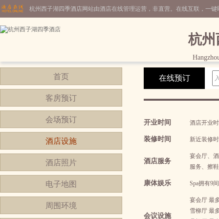
杭州西子湖四季酒店网站由酒店在线管理运营，非直营。在线互联，一键
杭州
Hangzhou
首页
在线预订
客房预订
会场预订
开业时间
酒店开业时间2
装修时间
新近装修时间0
酒店设施
宴会厅、酒
酒店服务
酒店照片
服务、擦鞋
康体娱乐
电子地图
Spa拥有
宴会厅 最
周围环境
雪柳厅 最
会议设施