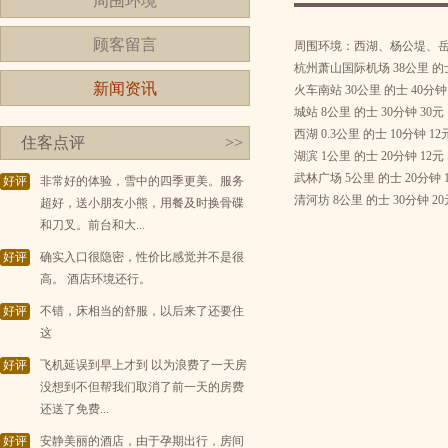
周围环境
顾客留言
周围环境：西湖、杨公堤、
杭州萧山国际机场 38公里 的士 
新闻资讯
火车南站 30公里 的士 40分钟 
城站 8公里 的士 30分钟 30元
西湖 0.3公里 的士 10分钟 
住客点评
>>
湖滨 1公里 的士 20分钟 12元
武林广场 5公里 的士 20分钟 
好评
非常好的体验，雪中的四季更美。服务
清河坊 8公里 的士 30分钟 20
超好，送小朋友小熊，用餐及时换骨碟
和刀叉。前台和大...
好评
确实入口很隐密，性价比感觉并不是很
高。 酒店环境还行。
好评
不错，床相当的舒服，以后来了还要住
这
好评
飞机延误到早上才到 以为浪费了一天房
没想到不但帮我们取消了前一天的房费
还送了免费...
好评
安静美丽的酒店，由于孕期出行，房间